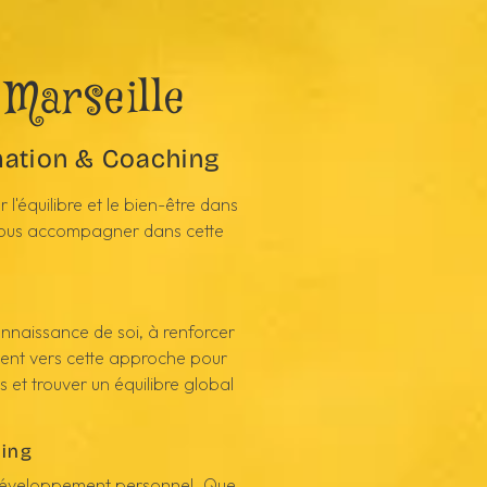
Marseille
mation & Coaching
l'équilibre et le bien-être dans
 vous accompagner dans cette
naissance de soi, à renforcer
ent vers cette approche pour
s et trouver un équilibre global
hing
 développement personnel. Que