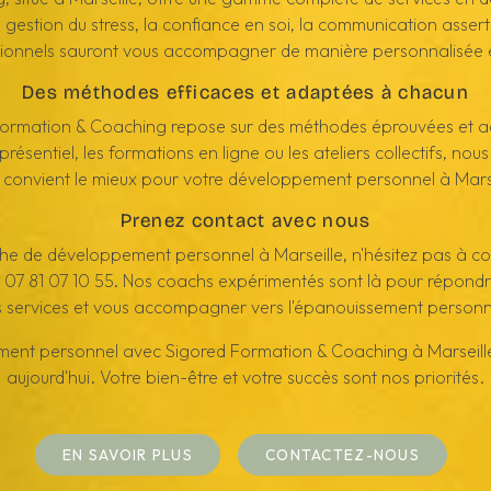
la gestion du stress, la confiance en soi, la communication asse
ionnels sauront vous accompagner de manière personnalisée et
Des méthodes efficaces et adaptées à chacun
ormation & Coaching repose sur des méthodes éprouvées et a
résentiel, les formations en ligne ou les ateliers collectifs, nou
 convient le mieux pour votre développement personnel à Marse
Prenez contact avec nous
e de développement personnel à Marseille, n'hésitez pas à c
 07 81 07 10 55. Nos coachs expérimentés sont là pour répondre
s services et vous accompagner vers l'épanouissement personn
ment personnel avec Sigored Formation & Coaching à Marseille
aujourd'hui. Votre bien-être et votre succès sont nos priorités.
EN SAVOIR PLUS
CONTACTEZ-NOUS