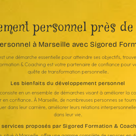
ement personnel près de 
rsonnel à Marseille avec Sigored For
une démarche essentielle pour atteindre ses objectifs, trouver 
d Formation & Coaching est votre partenaire de confiance pour
quête de transformation personnelle.
Les bienfaits du développement personnel
onsiste en un ensemble de démarches visant à améliorer la con
 en confiance. À Marseille, de nombreuses personnes se tourn
r dans leur carrière, améliorer leurs relations interpersonnelle
dans leur vie.
 services proposés par Sigored Formation & Coac
, situé à Marseille, offre une gamme complète de services en