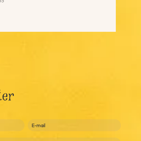
55
ter