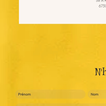
58 A 
6730
N'