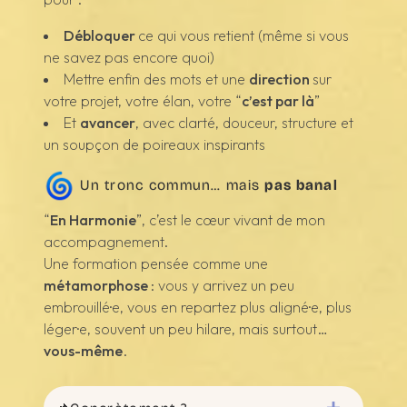
Débloquer
ce qui vous retient (même si vous
ne savez pas encore quoi)
Mettre enfin des mots et une
direction
sur
votre projet, votre élan, votre “
c’est par là
”
Et
avancer
, avec clarté, douceur, structure et
un soupçon de poireaux inspirants
Un tronc commun… mais
pas banal
“
En Harmonie
”, c’est le cœur vivant de mon
accompagnement.
Une formation pensée comme une
métamorphose
: vous y arrivez un peu
embrouillé·e, vous en repartez plus aligné·e, plus
léger·e, souvent un peu hilare, mais surtout…
vous-même
.