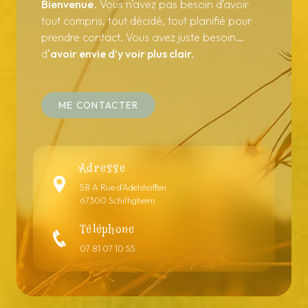
Bienvenue
. Vous n’avez pas besoin d’avoir
tout compris, tout décidé, tout planifié pour
prendre contact. Vous avez juste besoin…
d’
avoir envie d’y voir plus clair.
ME CONTACTER
Adresse
58 A Rue d'Adelshoffen
67300 Schiltigheim
Téléphone
07 81 07 10 55