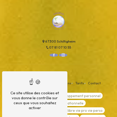
67300 Schiltigheim
07 81 07 10 55
Plan du site
Accueil
Qui suis-je ?
Formations
Tarifs
Contact
Ce site utilise des cookies et
formation
coaching
développement personnel
vous donne le contrôle sur
ceux que vous souhaitez
formation transformationnelle
activer
orientation professionnel
equilibre vie pro vie perso