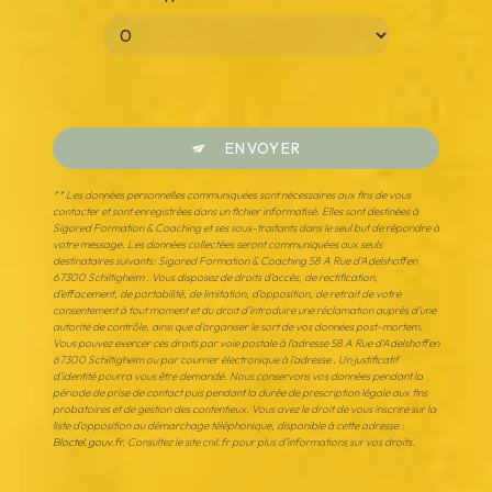
ENVOYER
** Les données personnelles communiquées sont nécessaires aux fins de vous
contacter et sont enregistrées dans un fichier informatisé. Elles sont destinées à
Sigored Formation & Coaching et ses sous-traitants dans le seul but de répondre à
votre message. Les données collectées seront communiquées aux seuls
destinataires suivants: Sigored Formation & Coaching 58 A Rue d'Adelshoffen
67300 Schiltigheim . Vous disposez de droits d’accès, de rectification,
d’effacement, de portabilité, de limitation, d’opposition, de retrait de votre
consentement à tout moment et du droit d’introduire une réclamation auprès d’une
autorité de contrôle, ainsi que d’organiser le sort de vos données post-mortem.
Vous pouvez exercer ces droits par voie postale à l'adresse 58 A Rue d'Adelshoffen
67300 Schiltigheim ou par courrier électronique à l'adresse . Un justificatif
d'identité pourra vous être demandé. Nous conservons vos données pendant la
période de prise de contact puis pendant la durée de prescription légale aux fins
probatoires et de gestion des contentieux. Vous avez le droit de vous inscrire sur la
liste d'opposition au démarchage téléphonique, disponible à cette adresse :
Bloctel.gouv.fr
. Consultez le site cnil.fr pour plus d’informations sur vos droits.