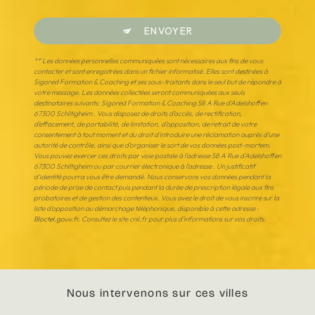
ENVOYER
** Les données personnelles communiquées sont nécessaires aux fins de vous
contacter et sont enregistrées dans un fichier informatisé. Elles sont destinées à
Sigored Formation & Coaching et ses sous-traitants dans le seul but de répondre à
votre message. Les données collectées seront communiquées aux seuls
destinataires suivants: Sigored Formation & Coaching 58 A Rue d'Adelshoffen
67300 Schiltigheim . Vous disposez de droits d’accès, de rectification,
d’effacement, de portabilité, de limitation, d’opposition, de retrait de votre
consentement à tout moment et du droit d’introduire une réclamation auprès d’une
autorité de contrôle, ainsi que d’organiser le sort de vos données post-mortem.
Vous pouvez exercer ces droits par voie postale à l'adresse 58 A Rue d'Adelshoffen
67300 Schiltigheim ou par courrier électronique à l'adresse . Un justificatif
d'identité pourra vous être demandé. Nous conservons vos données pendant la
période de prise de contact puis pendant la durée de prescription légale aux fins
probatoires et de gestion des contentieux. Vous avez le droit de vous inscrire sur la
liste d'opposition au démarchage téléphonique, disponible à cette adresse :
Bloctel.gouv.fr
. Consultez le site cnil.fr pour plus d’informations sur vos droits.
Nous intervenons sur ces villes